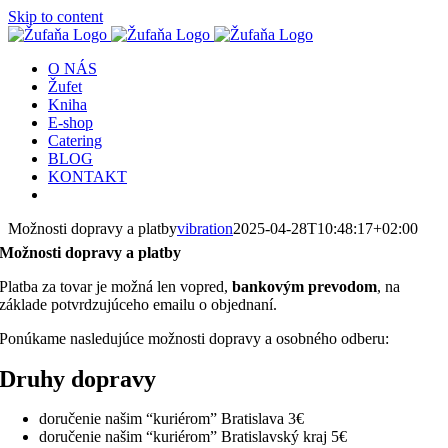
Skip to content
O NÁS
Žufet
Kniha
E-shop
Catering
BLOG
KONTAKT
Možnosti dopravy a platby
vibration
2025-04-28T10:48:17+02:00
Možnosti dopravy a platby
Platba za tovar je možná len vopred,
bankovým prevodom
, na
základe potvrdzujúceho emailu o objednaní.
Ponúkame nasledujúce možnosti dopravy a osobného odberu:
Druhy dopravy
doručenie našim “kuriérom” Bratislava 3€
doručenie našim “kuriérom” Bratislavský kraj 5€