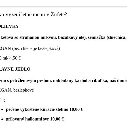
o vyzerá letné menu v Žufete?
OLIEVKY
ketová so strúhanou mrkvou, bazalkový olej, semiačka (slnečnica, 
GAN (bez chleba je bezlepková)
0 ml/ 4,50 €
LAVNÉ JEDLO
eno s petržlenovým pestom, nakladaný karfiol a cibuľka, náš dom
GAN, bezlepkové
0 g
pečené vykostené kuracie stehno
10,00
€
grilovaný halloumi syr
10,00
€