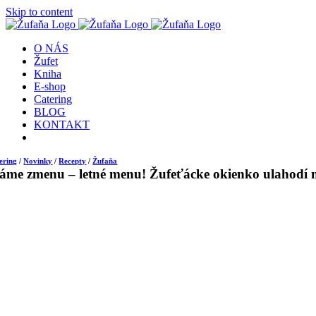
Skip to content
O NÁS
Žufet
Kniha
E-shop
Catering
BLOG
KONTAKT
ering
/
Novinky
/
Recepty
/
Žufaňa
me zmenu – letné menu! Žufeťácke okienko ulahodí 