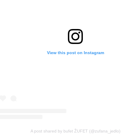
View this post on Instagram
A post shared by bufet ŽUFET (@zufana_jedlo)