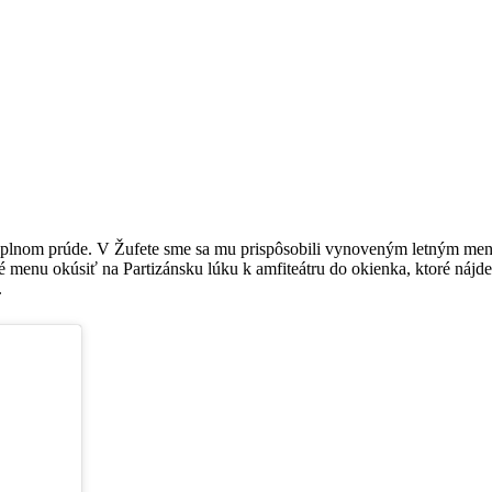
as v plnom prúde. V Žufete sme sa mu prispôsobili vynoveným letným m
 menu okúsiť na Partizánsku lúku k amfiteátru do okienka, ktoré nájdet
.