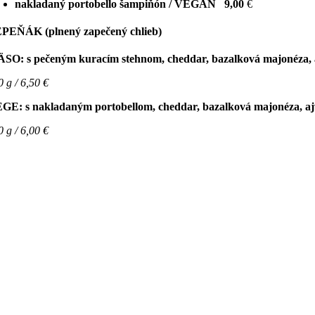
nakladaný portobello šampiňón / VEGAN
9,00
€
PEŇÁK (plnený zapečený chlieb)
SO: s pečeným kuracím stehnom, cheddar, bazalková majonéza, 
0 g / 6,50 €
GE: s nakladaným portobellom, cheddar, bazalková majonéza, a
0 g / 6,00 €