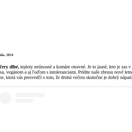
júla, 2024
čery dlhé,
teploty neúnosné a komáre otravné. Je to jasné, leto je z
sa, vegánom a aj ľuďom s intoleranciami. Prídite naše zbrusu nové letné
ne, ktorá vás presvedčí o tom, že druhá večera skutočne je dobrý nápad