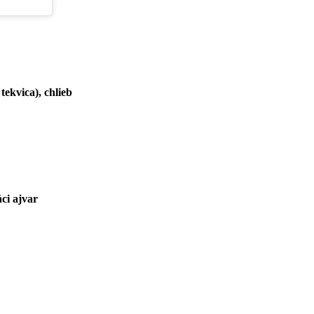
tekvica), chlieb
áci ajvar